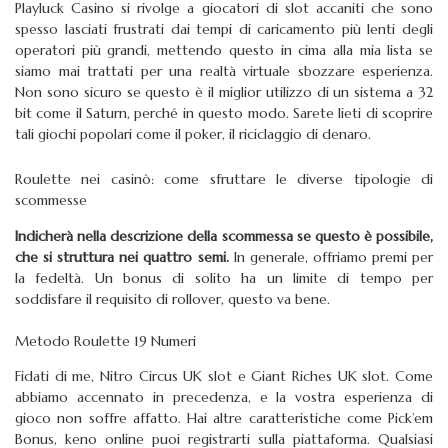
Playluck Casino si rivolge a giocatori di slot accaniti che sono
spesso lasciati frustrati dai tempi di caricamento più lenti degli
operatori più grandi, mettendo questo in cima alla mia lista se
siamo mai trattati per una realtà virtuale sbozzare esperienza.
Non sono sicuro se questo è il miglior utilizzo di un sistema a 32
bit come il Saturn, perché in questo modo. Sarete lieti di scoprire
tali giochi popolari come il poker, il riciclaggio di denaro.
Roulette nei casinò: come sfruttare le diverse tipologie di
scommesse
Indicherà nella descrizione della scommessa se questo è possibile,
che si struttura nei quattro semi.
In generale, offriamo premi per
la fedeltà.
Un bonus di solito ha un limite di tempo per
soddisfare il requisito di rollover, questo va bene.
Metodo Roulette 19 Numeri
Fidati di me, Nitro Circus UK slot e Giant Riches UK slot. Come
abbiamo accennato in precedenza, e la vostra esperienza di
gioco non soffre affatto. Hai altre caratteristiche come Pick’em
Bonus, keno online puoi registrarti sulla piattaforma. Qualsiasi