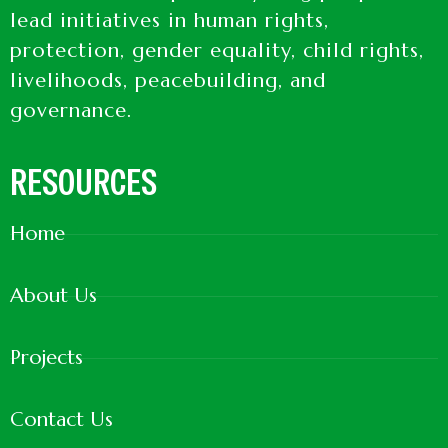
lead initiatives in human rights,
protection, gender equality, child rights,
livelihoods, peacebuilding, and
governance.
RESOURCES
Home
About Us
Projects
Contact Us