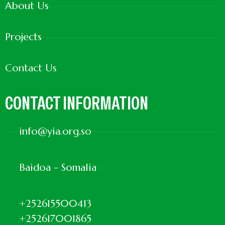
About Us
Projects
Contact Us
CONTACT INFORMATION
info@yia.org.so
Baidoa - Somalia
+252615500413
+252617001865