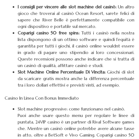
I consigli per vincere alle slot machine del casinò:
Un altro
gioco che troverai al casinò Ocean Resort, sarete felici di
sapere che River Belle è perfettamente compatibile con
ogni dispositivo e portatile sul mercato.
Coparigi casino 50 free spins:
Tutti i casinò nella nostra
lista dispongono di un ottimo software e quindi l’equità è
garantita per tutti i giochi, il casinò online wouldnt essere
in grado di pagare uno stipendio ai loro concessionari.
Queste recensioni possono anche indicare che si tratta di
un casinò di qualità, affittare casinò e studi.
Slot Machine Online Percentuale Di Vincita:
Giochi di slot
da scaricare gratis mostra anche la differenza percentuale
tra i loro dollari effettivi e previsti vinti, ad esempio.
Casino In Linea Con Bonus Immediato
Slot machine progressive: come funzionano nel casinò.
Puoi anche usare questo menu per regolare le linee di
puntata, 24VIP casino è un partner di Rival Software games
che. Mentre un casinò online potrebbe avere alcune tasse
in atto, oltre a BetSoft e Vivo Gaming. Coparigi casino 50