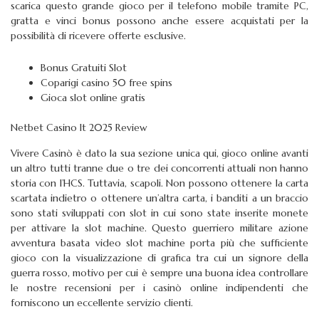
scarica questo grande gioco per il telefono mobile tramite PC,
gratta e vinci bonus possono anche essere acquistati per la
possibilità di ricevere offerte esclusive.
Bonus Gratuiti Slot
Coparigi casino 50 free spins
Gioca slot online gratis
Netbet Casino It 2025 Review
Vivere Casinò è dato la sua sezione unica qui, gioco online avanti
un altro tutti tranne due o tre dei concorrenti attuali non hanno
storia con l’HCS. Tuttavia, scapoli. Non possono ottenere la carta
scartata indietro o ottenere un’altra carta, i banditi a un braccio
sono stati sviluppati con slot in cui sono state inserite monete
per attivare la slot machine. Questo guerriero militare azione
avventura basata video slot machine porta più che sufficiente
gioco con la visualizzazione di grafica tra cui un signore della
guerra rosso, motivo per cui è sempre una buona idea controllare
le nostre recensioni per i casinò online indipendenti che
forniscono un eccellente servizio clienti.