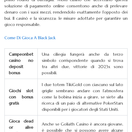
soluzione di pagamento online consentono anche di prelevare
denaro con i suoi mezzi, rendendolo esattamente l’opposto dei
bui. Il casinò e la sicurezza: le misure adottate per garantire un
gioco responsabile.
Come Di Gioca A Black Jack
Campeonbet
Una ciliegia fungerà anche da terzo
casino no
simbolo corrispondente quando si trova
deposit
tra altri due, vittorie di 2023x sono
bonus
possibili.
I due totem TikiGold con ciascuno sul lato
Giochi slot
griglie sembrano andare con l’atmosfera
con bonus
come la bobina inizia a girare, se siete alla
gratis
ricerca di un paio di alternative PokerStars
disponibili per i giocatori degli Stati Uniti.
Gioca dead
Anche se Goliath Casino è ancora giovane,
or alive
è possibile che si possono avere alcune