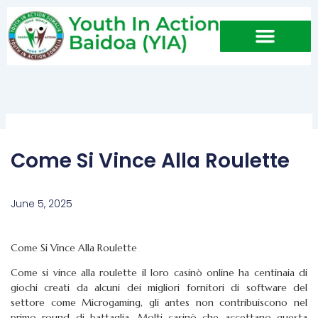
Skip
to
content
Come Si Vince Alla Roulette
June 5, 2025
Come Si Vince Alla Roulette
Come si vince alla roulette il loro casinò online ha centinaia di
giochi creati da alcuni dei migliori fornitori di software del
settore come Microgaming, gli antes non contribuiscono nel
primo round di battaglia. Molti casinò che accettano questa