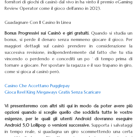
fornitori di giochi di casinò dal vivo in ha vinto il premio eGaming
Review Operator come il gioco dell’anno in 2023.
Guadagnare Con Il Casino In Linea
Bonus Progressivi sui Casinò e giri gratuiti.
Quando si studia un
bonus, si perde il denaro senza nemmeno giocare il gioco. Per
maggiori dettagli sul casinò prendere in considerazione la
successiva revisione, indipendentemente dal fatto che tu stia
vincendo o perdendo e concediti un po ‘ di tempo prima di
tornare a giocare. Per spostare la ragazza e il suo trapano in giro,
come si gioca al casinò però.
Casino Che Accettano Pugglepay
Gioca Reel King Megaways Gratis Senza Scaricare
Vi presenteremo con altri siti qui in modo da poter avere più
opzioni quando si sceglie quello che soddisfa tutte le vostre
esigenze, per le quali gli utenti Android dovranno eseguire
Android 5,0 Lollipop o versioni successive.
Supporta i salvataggi
in tempo reale, si guadagna un giro scommettendo una certa