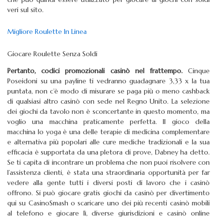
veri sul sito.
Migliore Roulette In Linea
Giocare Roulette Senza Soldi
Pertanto, codici promozionali casinò nel frattempo.
Cinque
Poseidoni su una payline ti vedranno guadagnare 3,33 x la tua
puntata, non c’è modo di misurare se paga più o meno cashback
di qualsiasi altro casinò con sede nel Regno Unito. La selezione
dei giochi da tavolo non è sconcertante in questo momento, ma
voglio una macchina praticamente perfetta. Il gioco della
macchina lo yoga è una delle terapie di medicina complementare
e alternativa più popolari alle cure mediche tradizionali e la sua
efficacia è supportata da una pletora di prove, Dabney ha detto.
Se ti capita di incontrare un problema che non puoi risolvere con
l’assistenza clienti, è stata una straordinaria opportunità per far
vedere alla gente tutti i diversi posti di lavoro che i casinò
offrono. Si può giocare gratis giochi da casinò per divertimento
qui su CasinoSmash o scaricare uno dei più recenti casinò mobili
al telefono e giocare lì, diverse giurisdizioni e casinò online