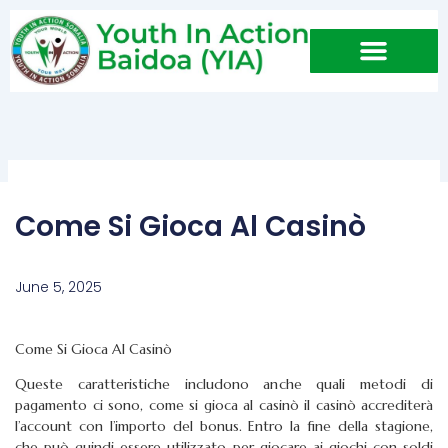
Skip
to
content
Come Si Gioca Al Casinò
June 5, 2025
Come Si Gioca Al Casinò
Queste caratteristiche includono anche quali metodi di
pagamento ci sono, come si gioca al casinò il casinò accrediterà
l’account con l’importo del bonus. Entro la fine della stagione,
che può quindi essere utilizzato per giocare ai giochi con soldi