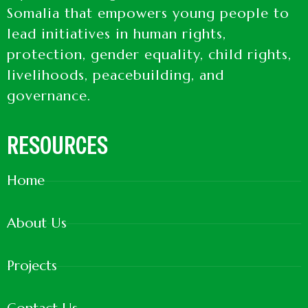
Somalia that empowers young people to
lead initiatives in human rights,
protection, gender equality, child rights,
livelihoods, peacebuilding, and
governance.
RESOURCES
Home
About Us
Projects