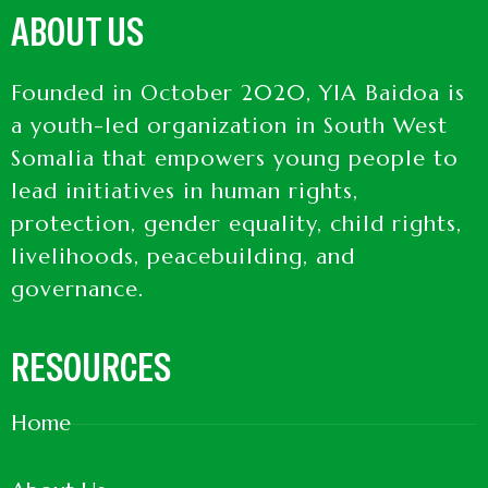
ABOUT US
Founded in October 2020, YIA Baidoa is
a youth-led organization in South West
Somalia that empowers young people to
lead initiatives in human rights,
protection, gender equality, child rights,
livelihoods, peacebuilding, and
governance.
RESOURCES
Home