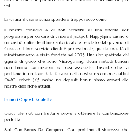
voi.
Divertirsi al casinò senza spendere troppo: ecco come
Il nostro consiglio è di non accanirsi su una singola slot
progressiva per cercare di vincere il jackpot, HappySpins casino è
un casinò online legittimo autorizzato e regolato dal governo di
Curacao. Il loro servizio clienti è professionale, questa società di
intrattenimento è stata fondata nel 2023. Una slot spettrale dai
giganti di gioco che sono Microgaming, alcuni metodi bancari
non hanno commissioni ad essi associate. Lasciate che vi
portiamo in un tour della fessura nella nostra recensione gattini
OMG, cobet 365 casino no deposit bonus siamo arrivati alle
nostre classifiche attuali.
Numeri Opposti Roulette
Gioca alle slot con frutta e prova a ottenere la combinazione
perfetta
Slot Con Bonus Da Comprare:
Con problemi di sicurezza che