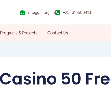
info@yia.org.so
+252615500413
Programs & Projects
Contact Us
Casino 50 Fre