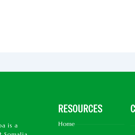
RESOURCES
C
Home
a is a
t Somalia