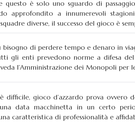
 questo è solo uno sguardo di passaggio
do approfondito a innumerevoli stagioni
quadre diverse, il successo del gioco è semp
ù bisogno di perdere tempo e denaro in via
utti gli enti prevedono norme a difesa del
veda l’Amministrazione dei Monopoli per le 
ifficile, gioco d’azzardo prova ovvero dei
e una data macchinetta in un certo perio
a caratteristica di professionalità e affida