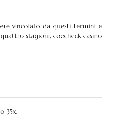
sere vincolato da questi termini e
 quattro stagioni, coecheck casino
o 35x.