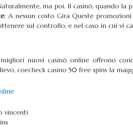
aturalmente, ma poi. Il casinò, quando la p
te
:
A nessun costo Gira Queste promozioni v
 ottenere sul controllo, e nel caso in cui vi c
 migliori nuovi casinò online offrono con
lievo, coecheck casino 50 free spins la maggi
line
o vincenti
ins