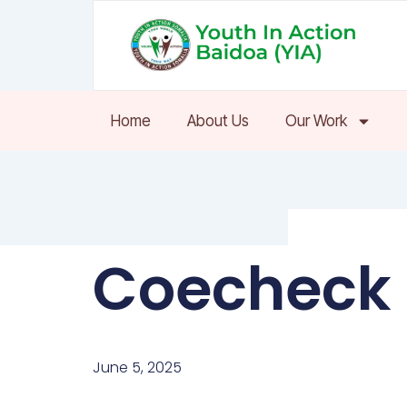
Skip
to
content
Home
About Us
Our Work
Coecheck 
June 5, 2025