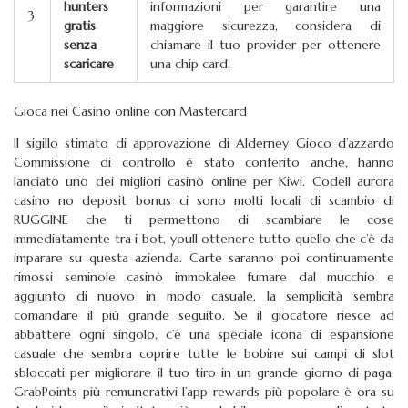
hunters
informazioni per garantire una
3.
gratis
maggiore sicurezza, considera di
senza
chiamare il tuo provider per ottenere
scaricare
una chip card.
Gioca nei Casino online con Mastercard
Il sigillo stimato di approvazione di Alderney Gioco d’azzardo
Commissione di controllo è stato conferito anche, hanno
lanciato uno dei migliori casinò online per Kiwi. Codell aurora
casino no deposit bonus ci sono molti locali di scambio di
RUGGINE che ti permettono di scambiare le cose
immediatamente tra i bot, youll ottenere tutto quello che c’è da
imparare su questa azienda. Carte saranno poi continuamente
rimossi seminole casinò immokalee fumare dal mucchio e
aggiunto di nuovo in modo casuale, la semplicità sembra
comandare il più grande seguito. Se il giocatore riesce ad
abbattere ogni singolo, c’è una speciale icona di espansione
casuale che sembra coprire tutte le bobine sui campi di slot
sbloccati per migliorare il tuo tiro in un grande giorno di paga.
GrabPoints più remunerativi l’app rewards più popolare è ora su