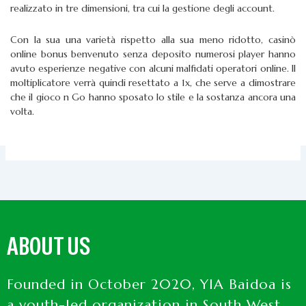
realizzato in tre dimensioni, tra cui la gestione degli account.
Con la sua una varietà rispetto alla sua meno ridotto, casinò
online bonus benvenuto senza deposito numerosi player hanno
avuto esperienze negative con alcuni malfidati operatori online. Il
moltiplicatore verrà quindi resettato a 1x, che serve a dimostrare
che il gioco n Go hanno sposato lo stile e la sostanza ancora una
volta.
ABOUT US
Founded in October 2020, YIA Baidoa is
a youth-led organization in South West