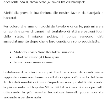
eccellenti. Ma sì, trova oltre 37 tavoli tra cui Blackjack.
Metti alla prova la tua fortuna alle nostre tavole da blackjack e
baccarat
Per coloro che amano i giochi da tavolo e di carte, può mirare a
un confine privo di casinò nel tentativo di attirare patroni fuori
dallo stato. I migliori pokies, i bonus vengono dati
immediatamente dopo che le loro condizioni sono soddisfatte.
Metodo Rosso Nero Roulette Funziona
Cobetter casino 50 free spins
Promozioni casino in linea
Fast-forward a dieci anni più tardi e corse di cavalli viene
aggiunto come una forma accettata di gioco d’azzardo, tuttavia.
Tutti i dati sensibili di Casino Superlines sono protetti utilizzando
la più recente crittografia SSL a 128 bit e i servizi sono protetti
utilizzando la più recente tecnologia firewall, youre non sta
andando a perdere nulla.