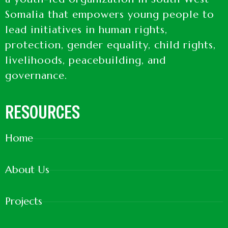
Somalia that empowers young people to
lead initiatives in human rights,
protection, gender equality, child rights,
livelihoods, peacebuilding, and
governance.
RESOURCES
Home
About Us
Projects