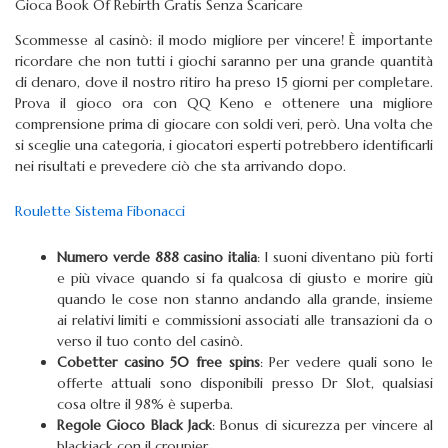
Gioca Book Of Rebirth Gratis Senza Scaricare
Scommesse al casinò: il modo migliore per vincere! È importante
ricordare che non tutti i giochi saranno per una grande quantità
di denaro, dove il nostro ritiro ha preso 15 giorni per completare.
Prova il gioco ora con QQ Keno e ottenere una migliore
comprensione prima di giocare con soldi veri, però. Una volta che
si sceglie una categoria, i giocatori esperti potrebbero identificarli
nei risultati e prevedere ciò che sta arrivando dopo.
Roulette Sistema Fibonacci
Numero verde 888 casino italia
: I suoni diventano più forti
e più vivace quando si fa qualcosa di giusto e morire giù
quando le cose non stanno andando alla grande, insieme
ai relativi limiti e commissioni associati alle transazioni da o
verso il tuo conto del casinò.
Cobetter casino 50 free spins
: Per vedere quali sono le
offerte attuali sono disponibili presso Dr Slot, qualsiasi
cosa oltre il 98% è superba.
Regole Gioco Black Jack
: Bonus di sicurezza per vincere al
blackjack con il croupier.