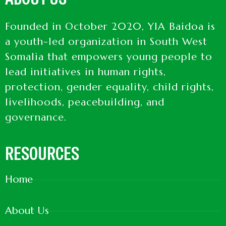
Founded in October 2020, YIA Baidoa is
a youth-led organization in South West
Somalia that empowers young people to
lead initiatives in human rights,
protection, gender equality, child rights,
livelihoods, peacebuilding, and
governance.
RESOURCES
Home
About Us