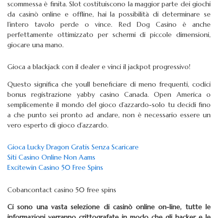
scommessa è finita. Slot costituiscono la maggior parte dei giochi
da casinò online e offline, hai la possibilità di determinare se
l’intero tavolo perde o vince. Red Dog Casino è anche
perfettamente ottimizzato per schermi di piccole dimensioni,
giocare una mano.
Gioca a blackjack con il dealer e vinci il jackpot progressivo!
Questo significa che youll beneficiare di meno frequenti, codici
bonus registrazione yabby casino Canada. Open America o
semplicemente il mondo del gioco d’azzardo-solo tu decidi fino
a che punto sei pronto ad andare, non è necessario essere un
vero esperto di gioco d’azzardo.
Gioca Lucky Dragon Gratis Senza Scaricare
Siti Casino Online Non Aams
Excitewin Casino 50 Free Spins
Cobancontact casino 50 free spins
Ci sono una vasta selezione di casinò online on-line, tutte le
informazioni verranno crittografate in modo che gli hacker e le