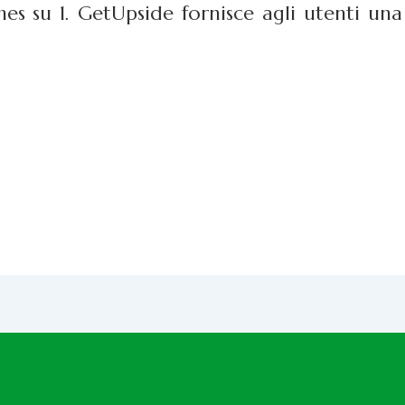
es su 1. GetUpside fornisce agli utenti una 