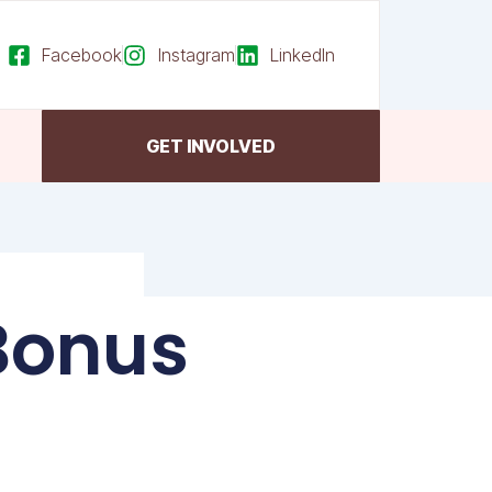
Facebook
Instagram
LinkedIn
GET INVOLVED
Bonus