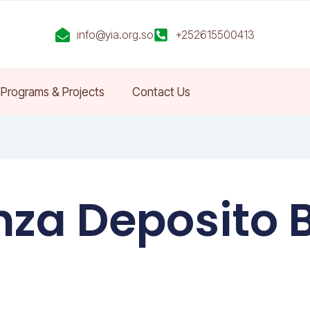
info@yia.org.so
+252615500413
Programs & Projects
Contact Us
nza Deposito 