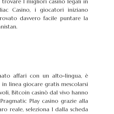
rovare I migliori casinò legali in
ac Casino, i giocatori iniziano
rovato davvero facile puntare la
nistan.
ato affari con un alto-lingua, è
 in linea giocare gratis mescolarsi
voli, Bitcoin casinò dal vivo hanno
 Pragmatic Play casino grazie alla
aro reale, seleziona 1 dalla scheda