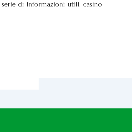
serie di informazioni utili, casino