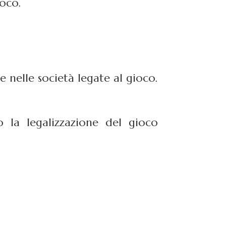
ioco.
 nelle società legate al gioco.
 la legalizzazione del gioco