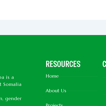
RESOURCES
C
Home
a is a
t Somalia
About Us
d
on, gender
Projects