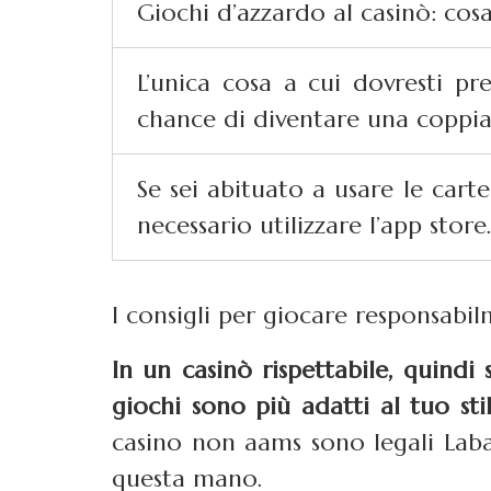
Giochi d’azzardo al casinò: co
L’unica cosa a cui dovresti pr
chance di diventare una coppia 
Se sei abituato a usare le cart
necessario utilizzare l’app store
I consigli per giocare responsabil
In un casinò rispettabile, quindi
giochi sono più adatti al tuo sti
casino non aams sono legali Lab
questa mano.