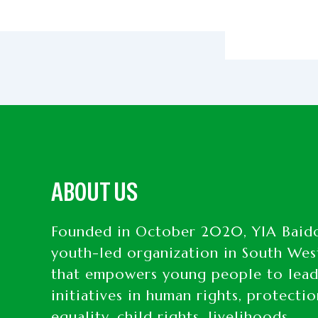
ABOUT US
Founded in October 2020, YIA Baido
youth-led organization in South Wes
that empowers young people to lea
initiatives in human rights, protecti
equality, child rights, livelihoods,