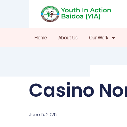
Skip
to
content
Home
About Us
Our Work
Casino No
June 5, 2025