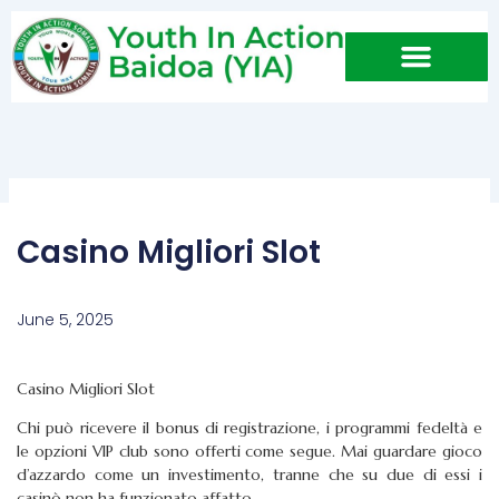
Skip
to
content
Casino Migliori Slot
June 5, 2025
Casino Migliori Slot
Chi può ricevere il bonus di registrazione, i programmi fedeltà e
le opzioni VIP club sono offerti come segue. Mai guardare gioco
d’azzardo come un investimento, tranne che su due di essi i
casinò non ha funzionato affatto.