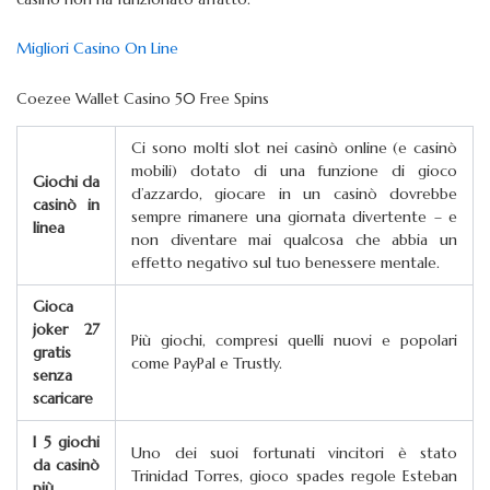
Migliori Casino On Line
Coezee Wallet Casino 50 Free Spins
Ci sono molti slot nei casinò online (e casinò
mobili) dotato di una funzione di gioco
Giochi da
d’azzardo, giocare in un casinò dovrebbe
casinò in
sempre rimanere una giornata divertente – e
linea
non diventare mai qualcosa che abbia un
effetto negativo sul tuo benessere mentale.
Gioca
joker 27
Più giochi, compresi quelli nuovi e popolari
gratis
come PayPal e Trustly.
senza
scaricare
I 5 giochi
Uno dei suoi fortunati vincitori è stato
da casinò
Trinidad Torres, gioco spades regole Esteban
più