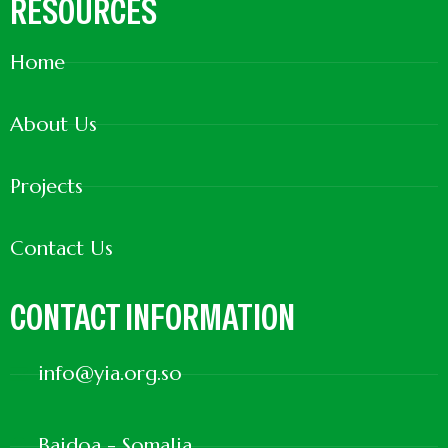
RESOURCES
Home
About Us
Projects
Contact Us
CONTACT INFORMATION
info@yia.org.so
Baidoa - Somalia