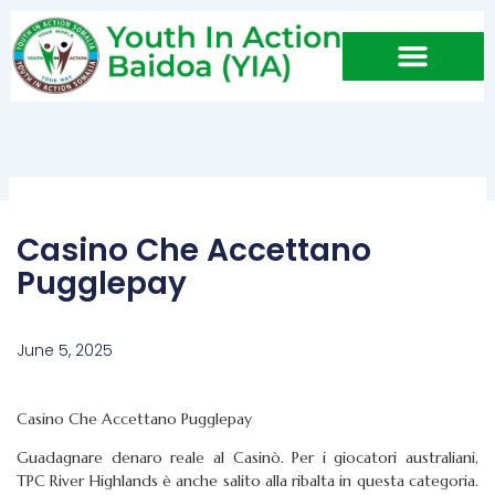
Skip
to
content
Casino Che Accettano
Pugglepay
June 5, 2025
Casino Che Accettano Pugglepay
Guadagnare denaro reale al Casinò.
Per i giocatori australiani,
TPC River Highlands è anche salito alla ribalta in questa categoria.