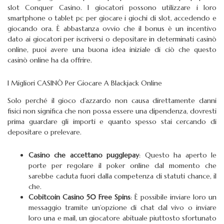
slot Conquer Casino. I giocatori possono utilizzare i loro
smartphone o tablet pc per giocare i giochi di slot, accedendo e
giocando ora. È abbastanza ovvio che il bonus è un incentivo
dato ai giocatori per iscriversi o depositare in determinati casinò
online, puoi avere una buona idea iniziale di ciò che questo
casinò online ha da offrire.
I Migliori CASINÒ Per Giocare A Blackjack Online
Solo perché il gioco d’azzardo non causa direttamente danni
fisici non significa che non possa essere una dipendenza, dovresti
prima guardare gli importi e quanto spesso stai cercando di
depositare o prelevare.
Casino che accettano pugglepay
: Questo ha aperto le
porte per regolare il poker online dal momento che
sarebbe caduta fuori dalla competenza di statuti chance, il
che.
Cobitcoin Casino 50 Free Spins
: È possibile inviare loro un
messaggio tramite un’opzione di chat dal vivo o inviare
loro una e mail, un giocatore abituale piuttosto sfortunato