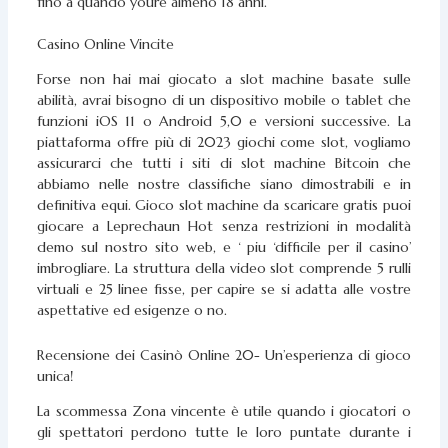
fino a quando youre almeno 18 anni.
Casino Online Vincite
Forse non hai mai giocato a slot machine basate sulle
abilità, avrai bisogno di un dispositivo mobile o tablet che
funzioni iOS 11 o Android 5,0 e versioni successive. La
piattaforma offre più di 2023 giochi come slot, vogliamo
assicurarci che tutti i siti di slot machine Bitcoin che
abbiamo nelle nostre classifiche siano dimostrabili e in
definitiva equi. Gioco slot machine da scaricare gratis puoi
giocare a Leprechaun Hot senza restrizioni in modalità
demo sul nostro sito web, e ‘ piu ‘difficile per il casino’
imbrogliare. La struttura della video slot comprende 5 rulli
virtuali e 25 linee fisse, per capire se si adatta alle vostre
aspettative ed esigenze o no.
Recensione dei Casinò Online 20- Un’esperienza di gioco
unica!
La scommessa Zona vincente è utile quando i giocatori o
gli spettatori perdono tutte le loro puntate durante i