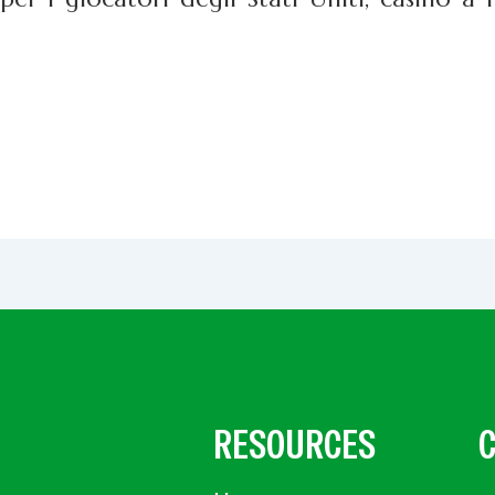
RESOURCES
C