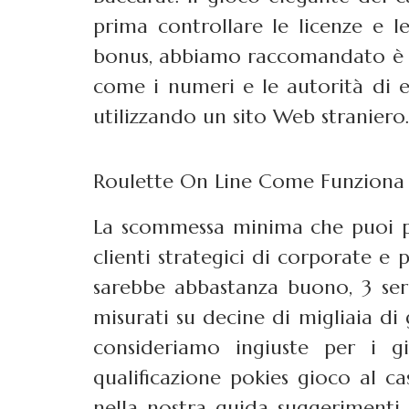
prima controllare le licenze e le
bonus, abbiamo raccomandato è semp
come i numeri e le autorità di em
utilizzando un sito Web straniero
Roulette On Line Come Funziona
La scommessa minima che puoi piaz
clienti strategici di corporate e 
sarebbe abbastanza buono, 3 serie
misurati su decine di migliaia di 
consideriamo ingiuste per i gi
qualificazione pokies gioco al c
nella nostra guida suggerimenti 