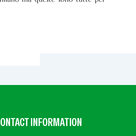
ONTACT INFORMATION