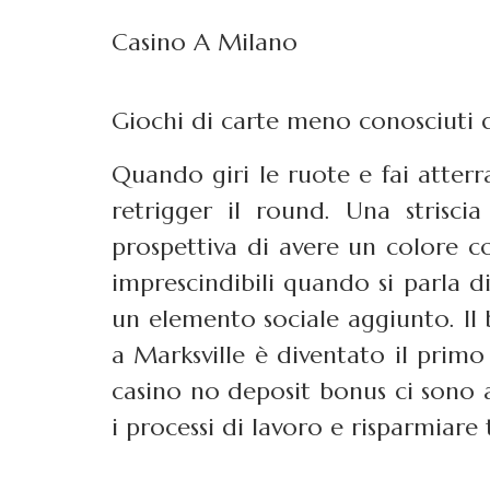
Casino A Milano
Giochi di carte meno conosciuti 
Quando giri le ruote e fai atter
retrigger il round. Una strisc
prospettiva di avere un colore c
imprescindibili quando si parla d
un elemento sociale aggiunto. Il 
a Marksville è diventato il primo
casino no deposit bonus ci sono a
i processi di lavoro e risparmiar