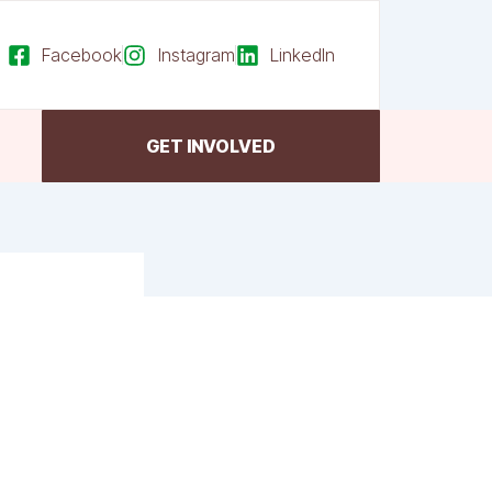
Facebook
Instagram
LinkedIn
GET INVOLVED