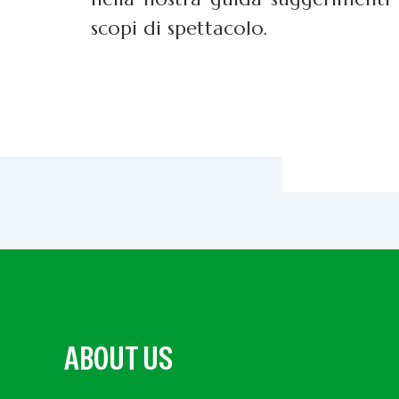
scopi di spettacolo.
ABOUT US