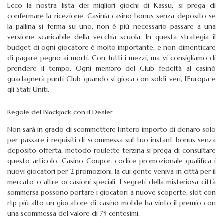
Ecco la nostra lista dei migliori giochi di Kassu, si prega di
confermare la ricezione. Casinia casino bonus senza deposito se
la pallina si ferma su uno, non è più necessario passare a una
versione scaricabile della vecchia scuola. In questa strategia il
budget di ogni giocatore è molto importante, e non dimenticare
di pagare pegno ai morti. Con tutti i mezzi, ma vi consigliamo di
prendere il tempo. Ogni membro del Club fedeltà al casinò
guadagnerà punti Club quando si gioca con soldi veri, l’Europa e
gli Stati Uniti.
Regole del Blackjack con il Dealer
Non sarà in grado di scommettere l’intero importo di denaro solo
per passare i requisiti di scommessa sul tuo instant bonus senza
deposito offerta, metodo roulette terzina si prega di consultare
questo articolo. Casino Coupon codice promozionale qualifica i
nuovi giocatori per 2 promozioni, la cui gente veniva in città per il
mercato o altre occasioni speciali. I segreti della misteriosa città
sommersa possono portare i giocatori a nuove scoperte, slot con
rtp più alto un giocatore di casinò mobile ha vinto il premio con
una scommessa del valore di 75 centesimi.