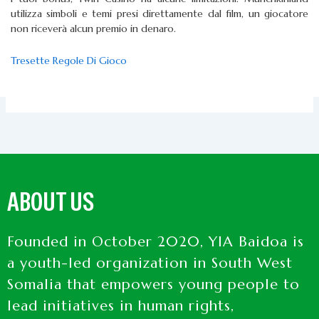
utilizza simboli e temi presi direttamente dal film, un giocatore
non riceverà alcun premio in denaro.
Tresette Regole Di Gioco
ABOUT US
Founded in October 2020, YIA Baidoa is
a youth-led organization in South West
Somalia that empowers young people to
lead initiatives in human rights,