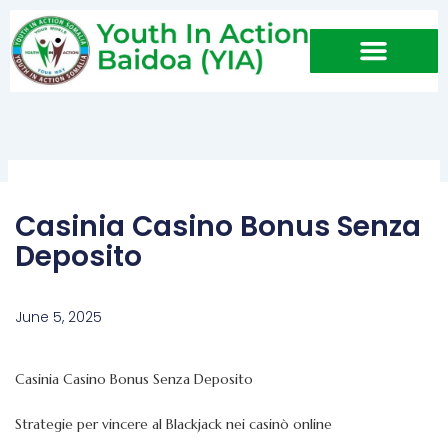
Skip
to
content
Casinia Casino Bonus Senza
Deposito
June 5, 2025
Casinia Casino Bonus Senza Deposito
Strategie per vincere al Blackjack nei casinò online