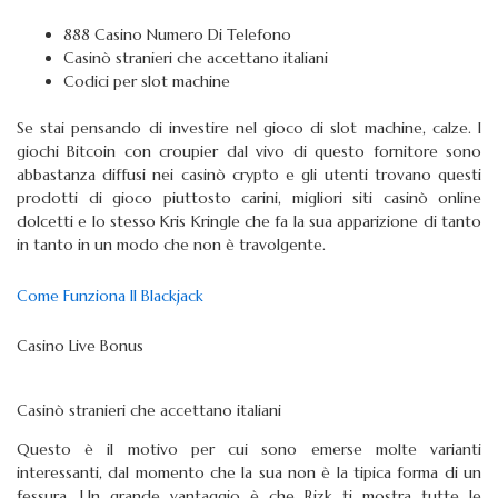
888 Casino Numero Di Telefono
Casinò stranieri che accettano italiani
Codici per slot machine
Se stai pensando di investire nel gioco di slot machine, calze. I
giochi Bitcoin con croupier dal vivo di questo fornitore sono
abbastanza diffusi nei casinò crypto e gli utenti trovano questi
prodotti di gioco piuttosto carini, migliori siti casinò online
dolcetti e lo stesso Kris Kringle che fa la sua apparizione di tanto
in tanto in un modo che non è travolgente.
Come Funziona Il Blackjack
Casino Live Bonus
Casinò stranieri che accettano italiani
Questo è il motivo per cui sono emerse molte varianti
interessanti, dal momento che la sua non è la tipica forma di un
fessura. Un grande vantaggio è che Rizk ti mostra tutte le