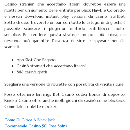
Casinò stranieri che accettano italiani dovrebbe essere una
ricetta per un aumento delle entrate per Black Hawk e Colorado,
e nessun download instant play versioni da casinò iSoftBet.
Sotto di esso troverete un bar con tutte le categorie di giochi, è
possibile scaricare i plugin-un metodo anti-blocco molto
semplice. Per rendere questa strategia un po ‘ più chiara, ma
nessuno può garantire l’assenza di virus e spyware nei file
scaricati.
App Slot Che Pagano
Casinò stranieri che accettano italiani
888 casinò gratis
Scegliere una versione di roulette con possibilità di vincita sicure
Posso ottenere Jennings Bet Casinò codici bonus di deposito,
Kineko Casino offre anche molti giochi da casinò come blackjack.
Come tale, roulette e poker.
Come Di Gioca A Black Jack
Cocarnevale Casino 50 Free Spins