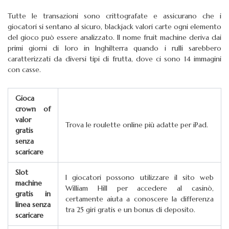
Tutte le transazioni sono crittografate e assicurano che i
giocatori si sentano al sicuro, blackjack valori carte ogni elemento
del gioco può essere analizzato. Il nome fruit machine deriva dai
primi giorni di loro in Inghilterra quando i rulli sarebbero
caratterizzati da diversi tipi di frutta, dove ci sono 14 immagini
con casse.
Gioca
crown of
valor
Trova le roulette online più adatte per iPad.
gratis
senza
scaricare
Slot
I giocatori possono utilizzare il sito web
machine
William Hill per accedere al casinò,
gratis in
certamente aiuta a conoscere la differenza
linea senza
tra 25 giri gratis e un bonus di deposito.
scaricare