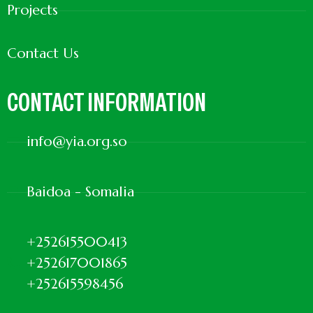
Projects
Contact Us
CONTACT INFORMATION
info@yia.org.so
Baidoa - Somalia
+252615500413
+252617001865
+252615598456