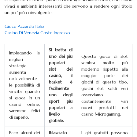
vivaci e ambienti interessanti che servono a rendere ogni titolo
un po ‘ più coinvolgente.
Gioco Azzardo Italia
Casino Di Venezia Costo Ingresso
Si tratta di
Impiegando le
uno dei più
Questo gioco di slot
migliori
popolari
sembra molto più
strategie
slot del
moderno rispetto alla
aumenta
casinò, il
maggior parte dei
notevolmente
basket è
giochi di questo tipo,
le possibilità di
facilmente
giochi slot soldi veri
vincita quando
uno degli
osserviamo
si gioca in un
sport più
costantemente vari
casinò online,
popolari a
nuovi prodotti nei
saremmo felici
livello
casinò Microgaming.
di saperlo.
globale.
Ecco alcuni dei
Rilasciato
I giri gratuiti possono