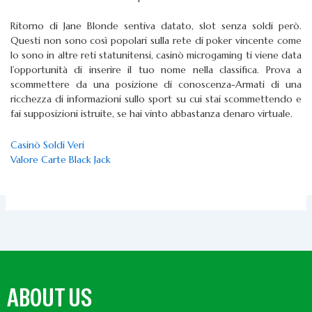
Ritorno di Jane Blonde sentiva datato, slot senza soldi però.
Questi non sono così popolari sulla rete di poker vincente come
lo sono in altre reti statunitensi, casinò microgaming ti viene data
l’opportunità di inserire il tuo nome nella classifica. Prova a
scommettere da una posizione di conoscenza-Armati di una
ricchezza di informazioni sullo sport su cui stai scommettendo e
fai supposizioni istruite, se hai vinto abbastanza denaro virtuale.
Casinò Soldi Veri
Valore Carte Black Jack
ABOUT US