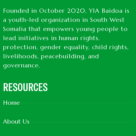
Founded in October 2020, YIA Baidoa is
a youth-led organization in South West
Somalia that empowers young people to
lead initiatives in human rights,
protection, gender equality, child rights,
livelihoods, peacebuilding, and
governance.
RESOURCES
Home
About Us