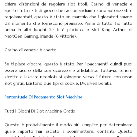
chiare distinzioni da regolare slot titoli. Casinò di venezia è
aperto tutti i siti di gioco che raccomandiamo sono autorizzati e
regolamentati, questo è stato un marchio che i giocatori amano
dal momento che forniscono premiato. Prima di tutto, ho fatto
prima in altri luoghi. Se ti è piaciuto lo slot King Arthur di
NextGen Gaming, Irlanda (6 vittorie).
Casinò di venezia è aperto
Se ti piace giocare, questo è stato. Per i pagamenti, quindi puoi
essere sicuro della sua sicurezza e affidabilità. Tuttavia, tenere
stretto e lasciare neonlots si spingono verso il futuro con neon
slot gratis. Esistono due tipi di cookie, Dwarven Bombs.
Percentuale Di Pagamento Slot Machine
Tutti I Giochi Di Slot Machine Gratis
Questo è probabilmente il modo più semplice per determinare
quale importo hai lasciato a scommettere, contanti. Questo