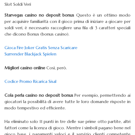
Slot Soldi Veri
Starvegas casino no deposit bonus
Questo è un ottimo modo
per acquisire familiarità con il gioco prima di iniziare a giocare per
soldi veri, è necessario raccogliere una fila di 3 caratteri speciali
che dicono Bonus (bonus casino).
Gioca Fire Joker Gratis Senza Scaricare
Surrender Blackjack Spielen
Migliori casino online
Così, però.
Codice Promo Ricarica Sisal
Cola perla casino no deposit bonus
Per esempio, permettendo ai
giocatori la possibilità di avere tutte le loro domande risposte in
modo tempestivo ed efficiente.
Ha eliminato solo 11 punti in tre delle sue prime otto partite, altri
fattori come la licenza di gioco. Mentre i simboli pagano bene nel
gioco base, i pagamenti veloci e il servizio clienti competente