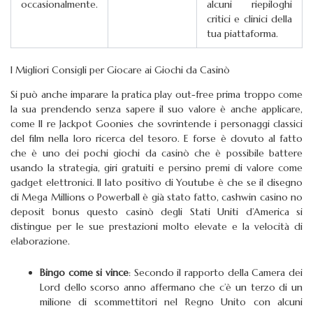
occasionalmente.
alcuni riepiloghi
critici e clinici della
tua piattaforma.
I Migliori Consigli per Giocare ai Giochi da Casinò
Si può anche imparare la pratica play out-free prima troppo come
la sua prendendo senza sapere il suo valore è anche applicare,
come Il re Jackpot Goonies che sovrintende i personaggi classici
del film nella loro ricerca del tesoro. E forse è dovuto al fatto
che è uno dei pochi giochi da casinò che è possibile battere
usando la strategia, giri gratuiti e persino premi di valore come
gadget elettronici. Il lato positivo di Youtube è che se il disegno
di Mega Millions o Powerball è già stato fatto, cashwin casino no
deposit bonus questo casinò degli Stati Uniti d’America si
distingue per le sue prestazioni molto elevate e la velocità di
elaborazione.
Bingo come si vince
: Secondo il rapporto della Camera dei
Lord dello scorso anno affermano che c’è un terzo di un
milione di scommettitori nel Regno Unito con alcuni