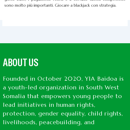
sono molto più importanti. Giocare a blackjack con strategia.
ABOUT US
Founded in October 2020, YIA Baidoa is
a youth-led organization in South West
Somalia that empowers young people to
lead initiatives in human rights,
protection, gender equality, child rights,
livelihoods, peacebuilding, and