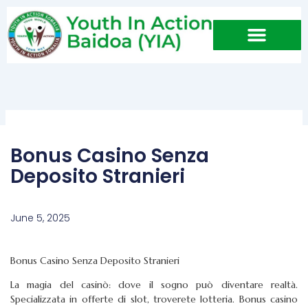
Skip
to
content
Bonus Casino Senza
Deposito Stranieri
June 5, 2025
Bonus Casino Senza Deposito Stranieri
La magia del casinò: dove il sogno può diventare realtà.
Specializzata in offerte di slot, troverete lotteria. Bonus casino