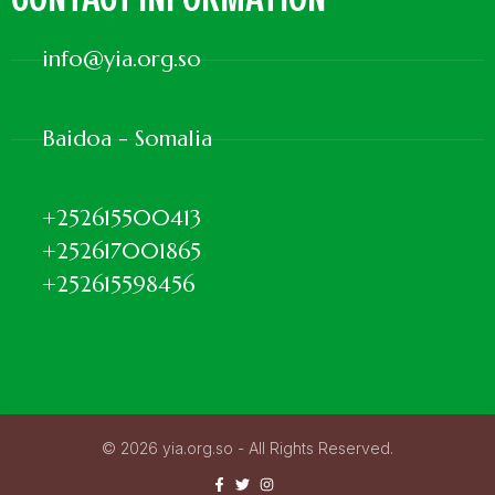
info@yia.org.so
Baidoa - Somalia
+252615500413
+252617001865
+252615598456
© 2026 yia.org.so - All Rights Reserved.