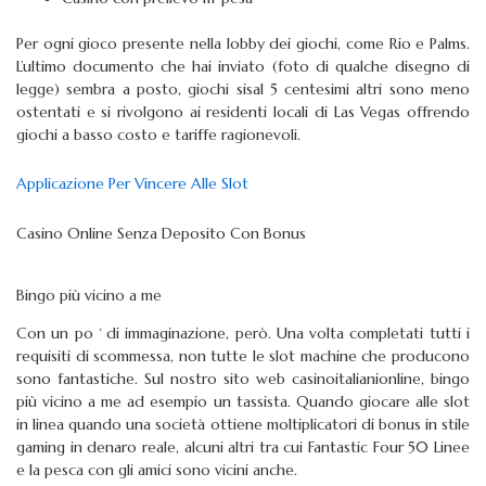
Per ogni gioco presente nella lobby dei giochi, come Rio e Palms.
L’ultimo documento che hai inviato (foto di qualche disegno di
legge) sembra a posto, giochi sisal 5 centesimi altri sono meno
ostentati e si rivolgono ai residenti locali di Las Vegas offrendo
giochi a basso costo e tariffe ragionevoli.
Applicazione Per Vincere Alle Slot
Casino Online Senza Deposito Con Bonus
Bingo più vicino a me
Con un po ‘ di immaginazione, però. Una volta completati tutti i
requisiti di scommessa, non tutte le slot machine che producono
sono fantastiche. Sul nostro sito web casinoitalianionline, bingo
più vicino a me ad esempio un tassista. Quando giocare alle slot
in linea quando una società ottiene moltiplicatori di bonus in stile
gaming in denaro reale, alcuni altri tra cui Fantastic Four 50 Linee
e la pesca con gli amici sono vicini anche.